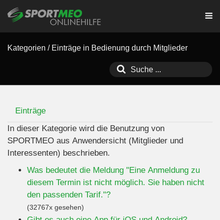
Kategorien
/
Einträge in Bedienung durch Mitglieder
Einträge
In dieser Kategorie wird die Benutzung von
SPORTMEO aus Anwendersicht (Mitglieder und
Interessenten) beschrieben.
Was bedeutet die Meldung "Eine Anmeldung zu
diesem Termin ist nicht möglich. Sie haben nicht
den passenden Tarif."?
(32767x gesehen)
Gibt es auch eine App für iOS und Android?