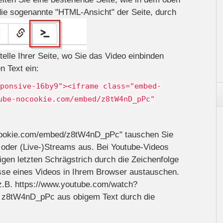
 die sogenannte "HTML-Ansicht" der Seite, durch
elle Ihrer Seite, wo Sie das Video einbinden
 Text ein:
ponsive-16by9"><iframe class="embed-
ube-nocookie.com/embed/z8tW4nD_pPc"
ocookie.com/embed/z8tW4nD_pPc" tauschen Sie
 oder (Live-)Streams aus. Bei Youtube-Videos
gen letzten Schrägstrich durch die Zeichenfolge
sse eines Videos in Ihrem Browser austauschen.
 z.B. https://www.youtube.com/watch?
e z8tW4nD_pPc aus obigem Text durch die