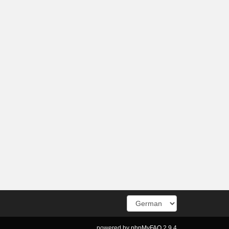
powered by
phpMyFAQ
2.9.4