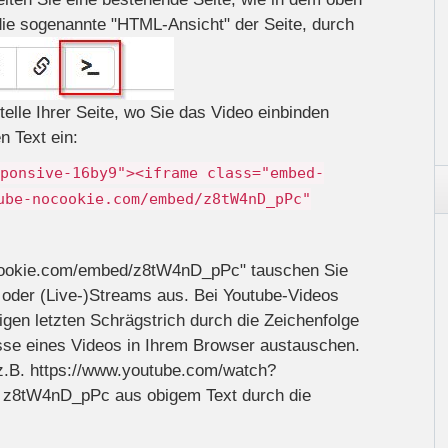
 die sogenannte "HTML-Ansicht" der Seite, durch
elle Ihrer Seite, wo Sie das Video einbinden
 Text ein:
ponsive-16by9"><iframe class="embed-
ube-nocookie.com/embed/z8tW4nD_pPc"
ocookie.com/embed/z8tW4nD_pPc" tauschen Sie
 oder (Live-)Streams aus. Bei Youtube-Videos
gen letzten Schrägstrich durch die Zeichenfolge
sse eines Videos in Ihrem Browser austauschen.
 z.B. https://www.youtube.com/watch?
e z8tW4nD_pPc aus obigem Text durch die