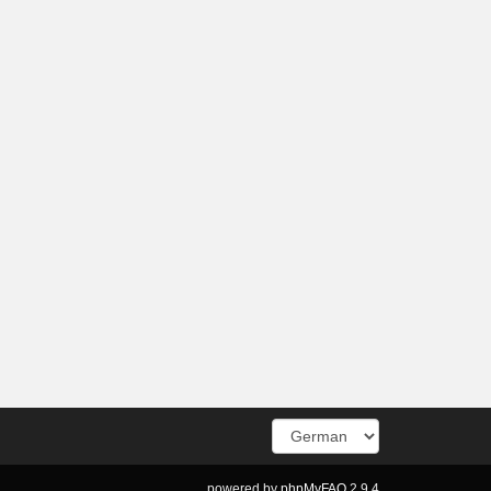
powered by
phpMyFAQ
2.9.4