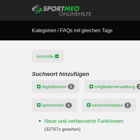
Kategorien
/
FAQs mit gleichen Tags
kontrolle
Suchwort hinzufügen
digitalisieren
mitgliederverwaltung
1
sportverein
vereinssoftware
1
1
Neue und verbesserte Funktionen
(32767x gesehen)