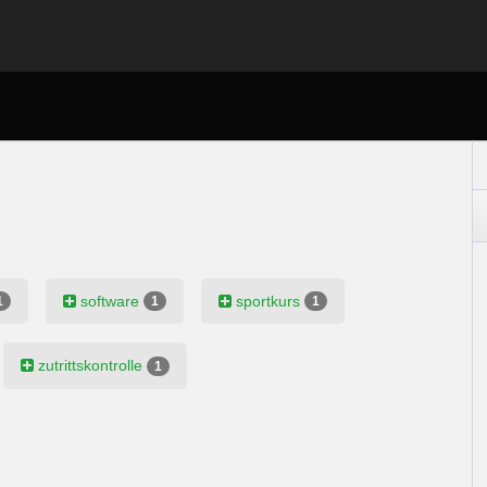
software
sportkurs
1
1
1
zutrittskontrolle
1