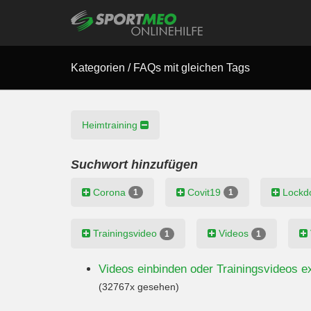
Kategorien
/
FAQs mit gleichen Tags
Heimtraining
Suchwort hinzufügen
Corona
Covit19
Lock
1
1
Trainingsvideo
Videos
1
1
Videos einbinden oder Trainingsvideos exk
(32767x gesehen)