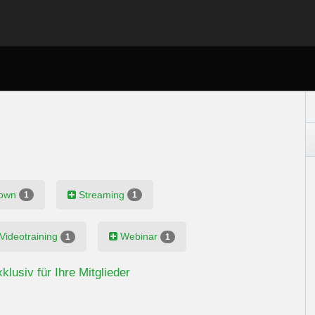
down
Streaming
1
1
Videotraining
Webinar
1
1
lusiv für Ihre Mitglieder